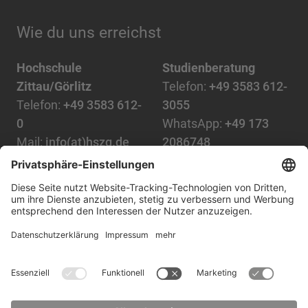
Wie du uns erreichst
Hochschule
Studienberatung
Zittau/Görlitz
Telefon:
+49 3583 612-
Telefon:
+49 3583 612-
3055
0
WhatsApp:
+49 173
Mail:
info(at)hszg.de
2086748
Mail:
stud.info(at)hszg.de
Alle Studiengänge
Datenschutz
Transparenzgesetz
Kontakt
Lageplan
Impressum
Barrierefreiheit
Presse