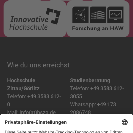
Wie du uns erreichst
Hochschule
Studienberatung
Zittau/Görlitz
Telefon:
+49 3583 612-
Telefon:
+49 3583 612-
3055
0
WhatsApp:
+49 173
Mail:
info(at)hszg.de
2086748
Mail:
stud.info(at)hszg.de