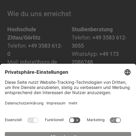
Wie du uns erreichst
Hochschule
Studienberatung
Zittau/Görlitz
Telefon:
+49 3583 612-
Telefon:
+49 3583 612-
3055
0
WhatsApp:
+49 173
Mail:
info(at)hszg.de
2086748
Mail:
stud.info(at)hszg.de
Alle Studiengänge
Datenschutz
Transparenzgesetz
Kontakt
Lageplan
Impressum
Barrierefreiheit
Presse