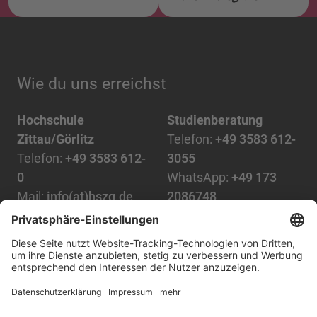
Wie du uns erreichst
Hochschule
Studienberatung
Zittau/Görlitz
Telefon:
+49 3583 612-
Telefon:
+49 3583 612-
3055
0
WhatsApp:
+49 173
Mail:
info(at)hszg.de
2086748
Mail:
stud.info(at)hszg.de
Alle Studiengänge
Datenschutz
Transparenzgesetz
Kontakt
Lageplan