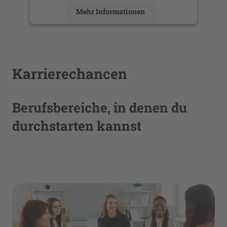
Mehr Informationen
Akzeptieren
powered by
Usercentrics Consent
Management Platform
Karrierechancen
Berufsbereiche, in denen du
durchstarten kannst