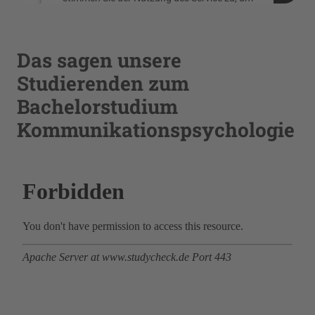
dieses Video anzusehen.
Das sagen unsere
Mehr Informationen
Studierenden zum
Akzeptieren
Bachelorstudium
powered by
Usercentrics Consent
Kommunikationspsychologie
Management Platform