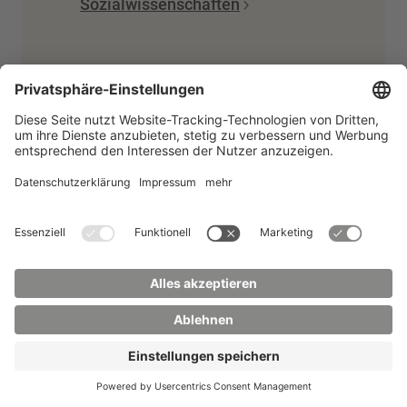
Sozialwissenschaften
Deine Ansprechpersonen
Fachstudienberaterin