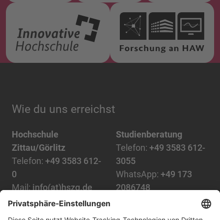
Wie du uns erreichst
Hochschule
Studienberatung
Zittau/Görlitz
Telefon:
+49 3583 612-
Telefon:
+49 3583 612-
3055
0
WhatsApp:
+49 173
Mail:
info(at)hszg.de
2086748
Mail:
stud.info(at)hszg.de