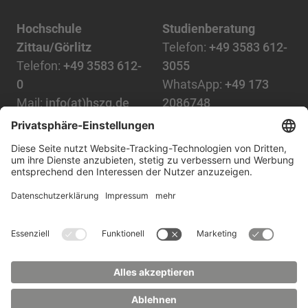
Hochschule
Studienberatung
Zittau/Görlitz
Telefon:
+49 3583 612-
Telefon:
+49 3583 612-
3055
0
WhatsApp:
+49 173
Mail:
info(at)hszg.de
2086748
Mail:
stud.info(at)hszg.de
Alle Studiengänge
Datenschutz
Transparenzgesetz
Kontakt
Lageplan
Impressum
Barrierefreiheit
Presse