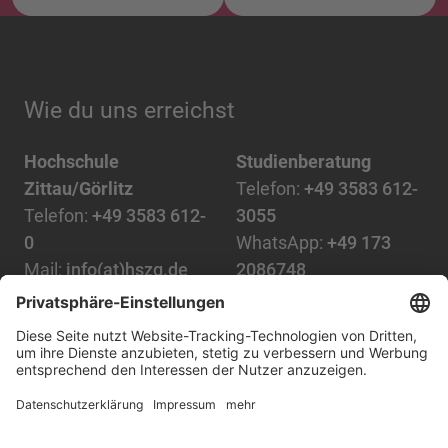
Wie du uns erreichst
Hochschule
Studienberatung
Zittau/Görlitz
Telefon:
+49 3583 612-
Telefon:
+49 3583 612-
3055
0
WhatsApp:
+49 173
Mail:
info(at)hszg.de
2086748
Mail:
stud.info(at)hszg.de
Alle Studiengänge
Datenschutz
Transparenzgesetz
Kontakt
Lageplan