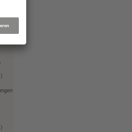
.)
,
.)
ungen
.)