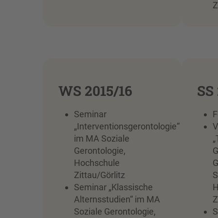
Z
WS 2015/16
SS 
Seminar
F
„Interventionsgerontologie“
V
im MA Soziale
„
Gerontologie,
G
Hochschule
G
Zittau/Görlitz
S
Seminar „Klassische
H
Alternsstudien“ im MA
Z
Soziale Gerontologie,
S