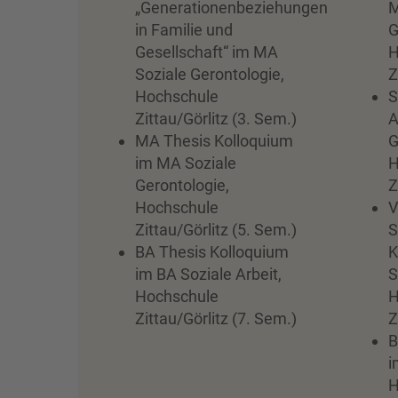
„Generationenbeziehungen
M
in Familie und
G
Gesellschaft“ im MA
H
Soziale Gerontologie,
Z
Hochschule
S
Zittau/Görlitz (3. Sem.)
A
MA Thesis Kolloquium
G
im MA Soziale
H
Gerontologie,
Z
Hochschule
V
Zittau/Görlitz (5. Sem.)
S
BA Thesis Kolloquium
K
im BA Soziale Arbeit,
S
Hochschule
H
Zittau/Görlitz (7. Sem.)
Z
B
i
H