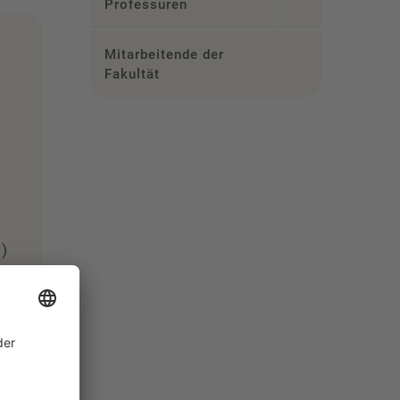
Professuren
Mitarbeitende der
Fakultät
.)
.)