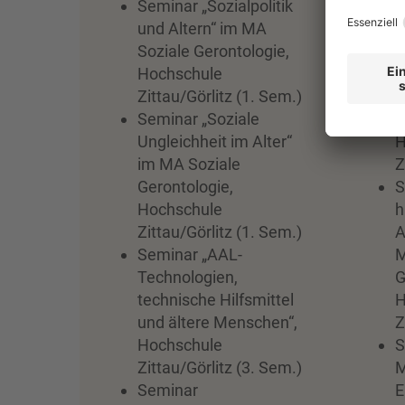
Seminar „Sozialpolitik
S
und Altern“ im MA
H
Soziale Gerontologie,
Z
Hochschule
S
Zittau/Görlitz (1. Sem.)
i
Seminar „Soziale
G
Ungleichheit im Alter“
H
im MA Soziale
Z
Gerontologie,
S
Hochschule
h
Zittau/Görlitz (1. Sem.)
A
Seminar „AAL-
M
Technologien,
G
technische Hilfsmittel
H
und ältere Menschen“,
Z
Hochschule
S
Zittau/Görlitz (3. Sem.)
M
Seminar
E