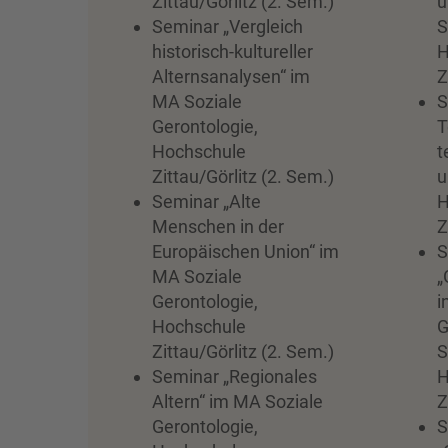
Zittau/Görlitz (2. Sem.)
u
Seminar „Vergleich
S
historisch-kultureller
H
Alternsanalysen“ im
Z
MA Soziale
S
Gerontologie,
T
Hochschule
t
Zittau/Görlitz (2. Sem.)
u
Seminar „Alte
H
Menschen in der
Z
Europäischen Union“ im
S
MA Soziale
„
Gerontologie,
i
Hochschule
G
Zittau/Görlitz (2. Sem.)
S
Seminar „Regionales
H
Altern“ im MA Soziale
Z
Gerontologie,
S