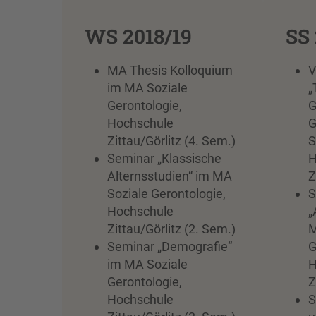
WS 2018/19
SS 
MA Thesis Kolloquium
V
im MA Soziale
„
Gerontologie,
G
Hochschule
G
Zittau/Görlitz (4. Sem.)
S
Seminar „Klassische
H
Alternsstudien“ im MA
Z
Soziale Gerontologie,
S
Hochschule
„
Zittau/Görlitz (2. Sem.)
M
Seminar „Demografie“
G
im MA Soziale
H
Gerontologie,
Z
Hochschule
S