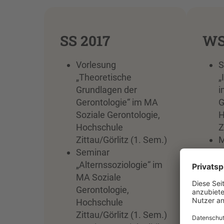
SS 2017
WS
Vorlesung
S
„Theoretische
„
Grundlagen der
i
Gerontologie“ im MA
G
Soziale Gerontologie,
H
Hochschule
Z
Zittau/Görlitz (1. Sem.)
M
Seminar
i
„Alternssoziologie“ im
G
MA Soziale
H
Gerontologie,
Z
Hochschule
S
Zittau/Görlitz (1. Sem.)
A