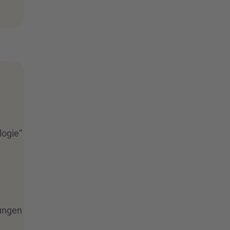
logie“
ungen