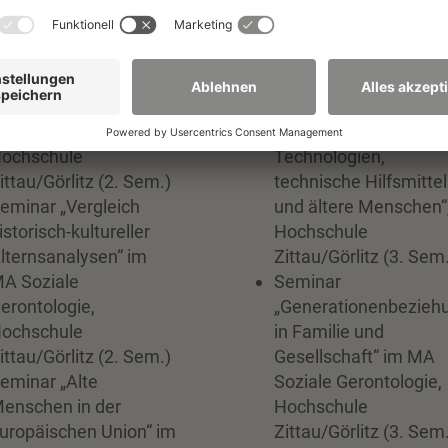
oziale Gerontologie,
Seminar „Sozialpolitik
ochschule
und Altern“ im MA
ittau/Görlitz (2. Sem.)
Soziale Gerontologie,
eminar „Demografie“
Hochschule
m MA Soziale
Zittau/Görlitz (1. Sem
erontologie,
Seminar „AAL-
ochschule
Technologien,
ittau/Görlitz (2. Sem.)
technische Hilfsmittel
eminar „Vergleich
und ältere Menschen“
istorisch-kultureller
Hochschule
lternsanalysen“ im
Zittau/Görlitz (3. Sem
A Soziale
Seminar
erontologie,
„Generationenbezieh
ochschule
in Familie und
ittau/Görlitz (2. Sem.)
Gesellschaft“ im MA
eminar „Alte
Soziale Gerontologie,
enschen in der
Hochschule
uropäischen Union“ im
Zittau/Görlitz (3. Sem