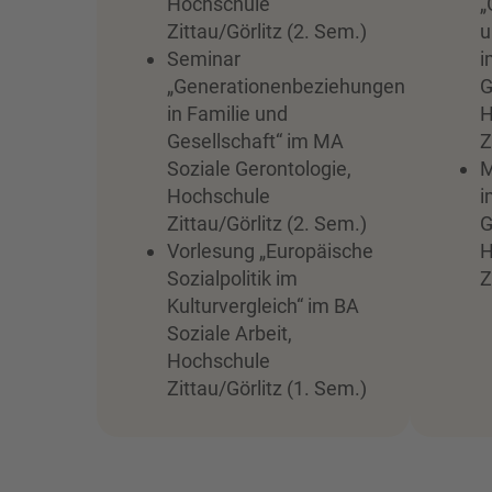
Hochschule
„
Zittau/Görlitz (2. Sem.)
u
Seminar
i
„Generationenbeziehungen
G
in Familie und
H
Gesellschaft“ im MA
Z
Soziale Gerontologie,
M
Hochschule
i
Zittau/Görlitz (2. Sem.)
G
Vorlesung „Europäische
H
Sozialpolitik im
Z
Kulturvergleich“ im BA
Soziale Arbeit,
Hochschule
Zittau/Görlitz (1. Sem.)