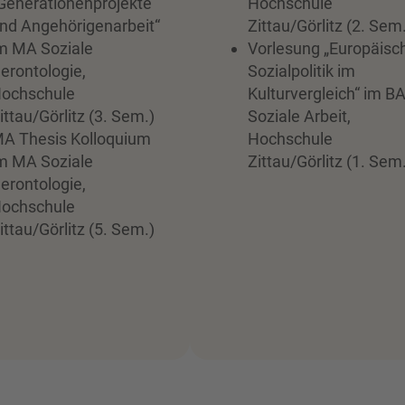
Generationenprojekte
Hochschule
nd Angehörigenarbeit“
Zittau/Görlitz (2. Sem
m MA Soziale
Vorlesung „Europäisc
erontologie,
Sozialpolitik im
ochschule
Kulturvergleich“ im B
ittau/Görlitz (3. Sem.)
Soziale Arbeit,
A Thesis Kolloquium
Hochschule
m MA Soziale
Zittau/Görlitz (1. Sem
erontologie,
ochschule
ittau/Görlitz (5. Sem.)