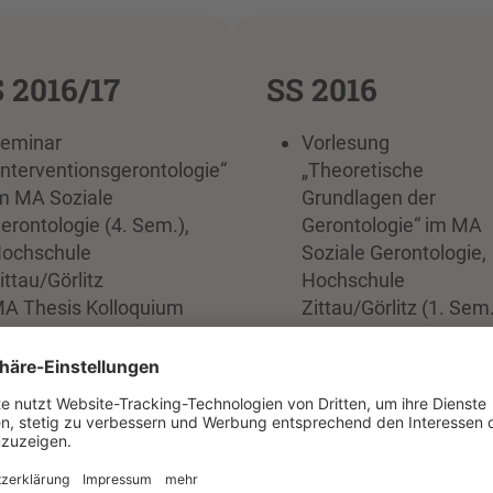
 2016/17
SS 2016
eminar
Vorlesung
Interventionsgerontologie“
„Theoretische
m MA Soziale
Grundlagen der
erontologie (4. Sem.),
Gerontologie“ im MA
ochschule
Soziale Gerontologie,
ittau/Görlitz
Hochschule
A Thesis Kolloquium
Zittau/Görlitz (1. Sem
m MA Soziale
Seminar
erontologie,
„Alternssoziologie“ im
ochschule
MA Soziale
ittau/Görlitz (4. Sem.)
Gerontologie,
eminar „Klassische
Hochschule
lternsstudien“ im MA
Zittau/Görlitz (1. Sem