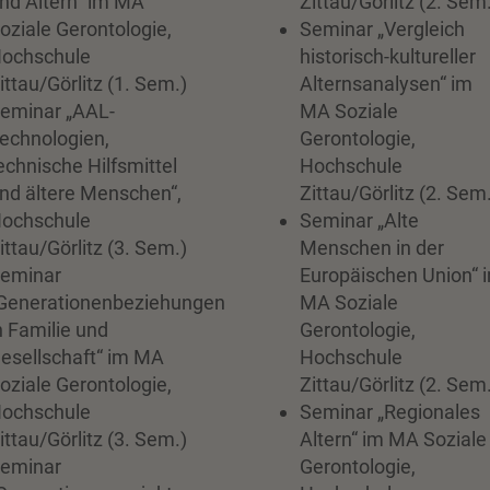
nd Altern“ im MA
Zittau/Görlitz (2. Sem
oziale Gerontologie,
Seminar „Vergleich
ochschule
historisch-kultureller
ittau/Görlitz (1. Sem.)
Alternsanalysen“ im
eminar „AAL-
MA Soziale
echnologien,
Gerontologie,
echnische Hilfsmittel
Hochschule
nd ältere Menschen“,
Zittau/Görlitz (2. Sem
ochschule
Seminar „Alte
ittau/Görlitz (3. Sem.)
Menschen in der
eminar
Europäischen Union“ 
Generationenbeziehungen
MA Soziale
n Familie und
Gerontologie,
esellschaft“ im MA
Hochschule
oziale Gerontologie,
Zittau/Görlitz (2. Sem
ochschule
Seminar „Regionales
ittau/Görlitz (3. Sem.)
Altern“ im MA Soziale
eminar
Gerontologie,