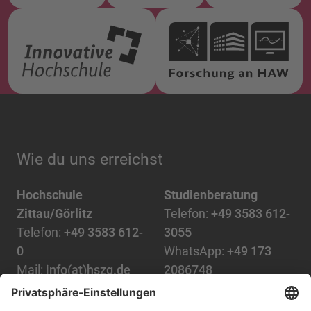
Wie du uns erreichst
Hochschule
Studienberatung
Zittau/Görlitz
Telefon:
+49 3583 612-
Telefon:
+49 3583 612-
3055
0
WhatsApp:
+49 173
Mail:
info(at)hszg.de
2086748
Mail:
stud.info(at)hszg.de