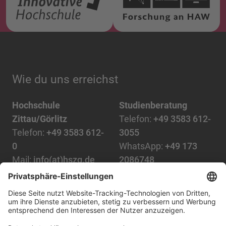
Wie du uns erreichst
Hochschule
Studienberatung
Zittau/Görlitz
Telefon:
+49 3583 612-
Telefon:
+49 3583 612-
3055
0
WhatsApp:
+49 173
Mail:
info(at)hszg.de
2086748
Mail:
stud.info(at)hszg.de
Alle Studiengänge
Datenschutz