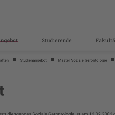
angebot
Studierende
Fakultä
aften
Studienangebot
Master Soziale Gerontologie
t
sstudienganges Soziale Gerontologie ist am 16.02.2006 