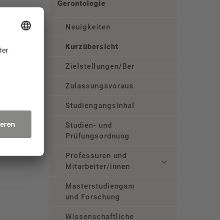
Gerontologie
Neuigkeiten
Kurzübersicht
Zielstellungen/Berufsfelder
Zulassungsvoraussetzungen
er
Studiengangsinhalte
6
Studien- und
Prüfungsordnung
Professuren und
Mitarbeiter/innen
Masterstudiengang
und Forschung
Wissenschaftliche