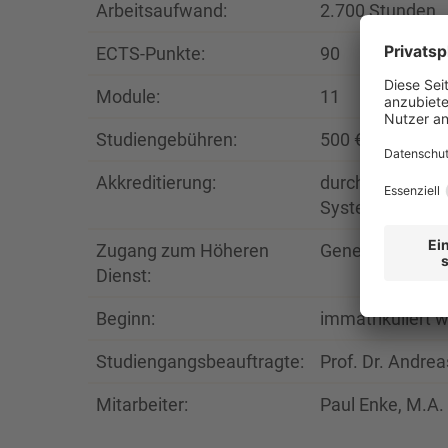
Arbeitsaufwand:
2.700 Stunden
ECTS-Punkte:
90
Module:
11
Studiengebühren:
500 €/Semester 
Akkreditierung:
durch AHPGS am
Systemakkredit
Zugang zum Höheren
Genehmigt durc
Dienst:
Beginn:
immatrikuliert
Studiengangsbeauftragte:
Prof. Dr. Andrea
Mitarbeiter:
Paul Enke, M.A.