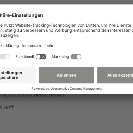
+ 81,10 € für das Stud.werk
 16.02.06, Re-Akkreditiert am 29.09.2021 im Rahmen d
ierung
h Sächsisches Staatsministerium des Innern am 27.06.0
 wird jedes Sommersemester
s Hoff