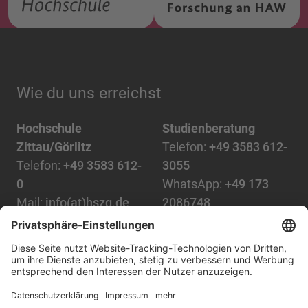
Wie du uns erreichst
Hochschule
Studienberatung
Zittau/Görlitz
Telefon:
+49 3583 612-
Telefon:
+49 3583 612-
3055
0
WhatsApp:
+49 173
Mail:
info(at)hszg.de
2086748
Mail:
stud.info(at)hszg.de
Alle Studiengänge
Datenschutz