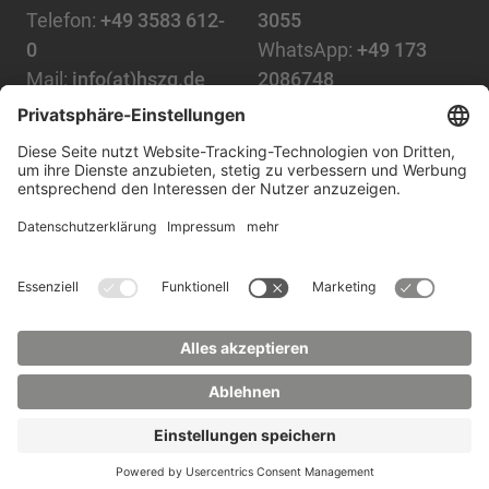
Telefon:
+49 3583 612-
3055
0
WhatsApp:
+49 173
Mail:
info(at)hszg.de
2086748
Mail:
stud.info(at)hszg.de
Alle Studiengänge
Datenschutz
Transparenzgesetz
Kontakt
Lageplan
Impressum
Barrierefreiheit
Presse