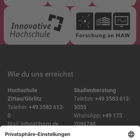
Wie du uns erreichst
Hochschule
Studienberatung
Zittau/Görlitz
Telefon:
+49 3583 612-
Telefon:
+49 3583 612-
3055
0
WhatsApp:
+49 173
Mail:
info(at)hszg.de
2086748
Mail: