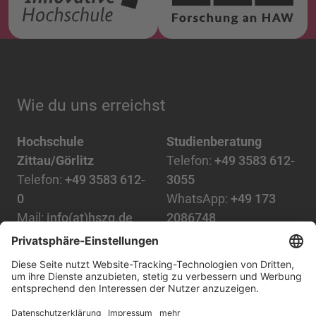
Wie du uns erreichst
Hochschule
Studienberatung
Zittau/Görlitz
Telefon:
+49 3583 612-
Telefon:
+49 3583 612-
3055
0
WhatsApp:
+49 173
Mail:
info(at)hszg.de
2086748
Mail:
stud.info(at)hszg.de
Alle Studiengänge
Datenschutz