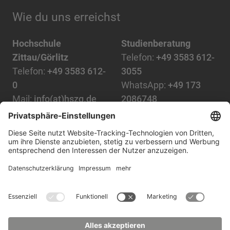
Wie du uns erreichst
Hochschule
Studienberatung
Zittau/Görlitz
Telefon:
+49 3583 612-
Telefon:
+49 3583 612-
3055
0
WhatsApp:
+49 173
Mail:
info(at)hszg.de
2086748
Mail:
stud.info(at)hszg.de
Alle Studiengänge
Datenschutz
Transparenzgesetz
Kontakt
Lageplan
Impressum
Barrierefreiheit
Presse