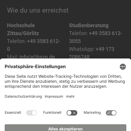
Wie du uns erreichst
Hochschule
Studienberatung
Zittau/Görlitz
Telefon:
+49 3583 612-
Telefon:
+49 3583 612-
3055
0
WhatsApp:
+49 173
Mail:
info(at)hszg.de
2086748
Mail:
stud.info(at)hszg.de
Alle Studiengänge
Datenschutz
Transparenzgesetz
Kontakt
Lageplan
Impressum
Barrierefreiheit
Presse