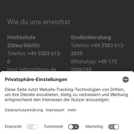
Wie du uns erreichst
Hochschule
Studienberatung
Zittau/Görlitz
Telefon:
+49 3583 612-
Telefon:
+49 3583 612-
3055
0
WhatsApp:
+49 173
Mail:
info(at)hszg.de
2086748
Mail:
stud.info(at)hszg.de
Alle Studiengänge
Datenschutz
Transparenzgesetz
Kontakt
Lageplan
Impressum
Barrierefreiheit
Presse