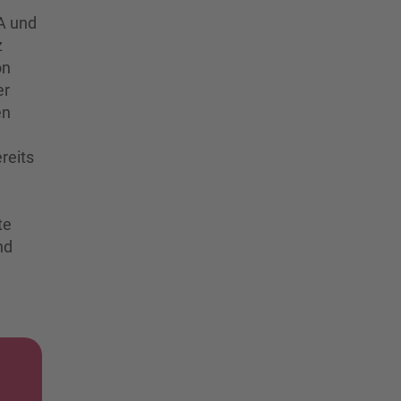
A und
z
on
er
en
reits
te
nd