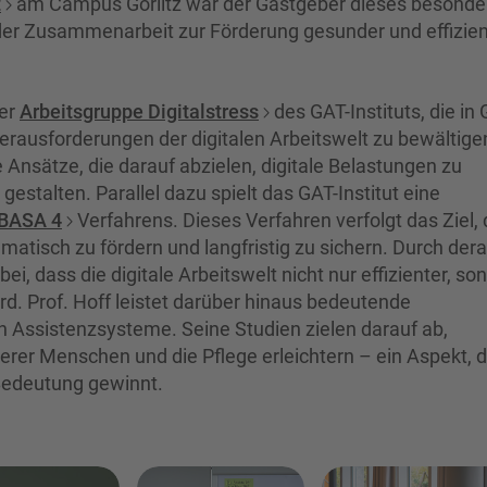
t
am Campus Görlitz war der Gastgeber dieses besonde
 der Zusammenarbeit zur Förderung gesunder und effizien
der
Arbeitsgruppe Digitalstress
des GAT-Instituts, die in G
erausforderungen der digitalen Arbeitswelt zu bewältige
e Ansätze, die darauf abzielen, digitale Belastungen zu
estalten. Parallel dazu spielt das GAT-Institut eine
BASA 4
Verfahrens. Dieses Verfahren verfolgt das Ziel, 
atisch zu fördern und langfristig zu sichern. Durch dera
ei, dass die digitale Arbeitswelt nicht nur effizienter, so
d. Prof. Hoff leistet darüber hinaus bedeutende
n Assistenzsysteme. Seine Studien zielen darauf ab,
terer Menschen und die Pflege erleichtern – ein Aspekt, d
Bedeutung gewinnt.