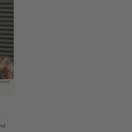
orchert
r
und