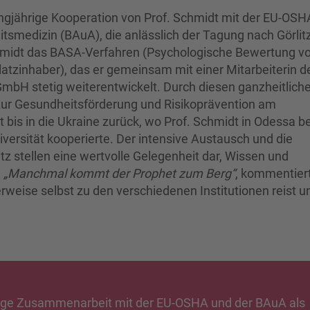
angjährige Kooperation von Prof. Schmidt mit der EU-OSH
itsmedizin (BAuA), die anlässlich der Tagung nach Görlit
Schmidt das BASA-Verfahren (Psychologische Bewertung v
atzinhaber), das er gemeinsam mit einer Mitarbeiterin d
bH stetig weiterentwickelt. Durch diesen ganzheitlich
 zur Gesundheitsförderung und Risikoprävention am
bis in die Ukraine zurück, wo Prof. Schmidt in Odessa be
ersität kooperierte. Der intensive Austausch und die
 stellen eine wertvolle Gelegenheit dar, Wissen und
.
„Manchmal kommt der Prophet zum Berg“
, kommentier
weise selbst zu den verschiedenen Institutionen reist u
 enge Zusammenarbeit mit der EU-OSHA und der BAuA als