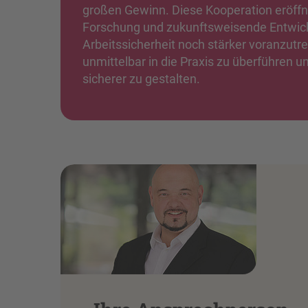
großen Gewinn. Diese Kooperation eröffne
Forschung und zukunftsweisende Entwick
Arbeitssicherheit noch stärker voranzutre
unmittelbar in die Praxis zu überführen 
sicherer zu gestalten.