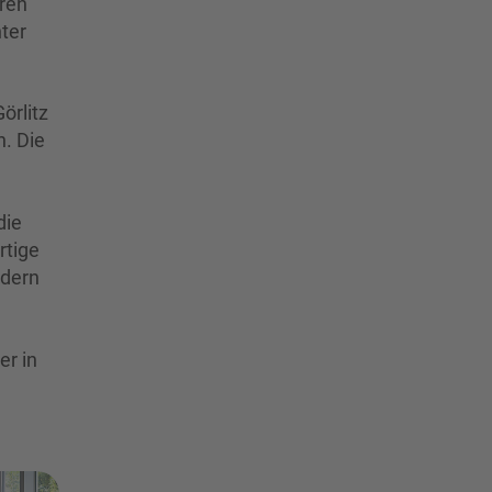
ren
ter
örlitz
n. Die
die
rtige
ndern
er in