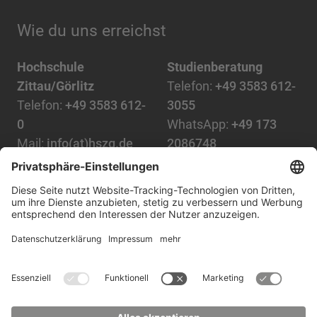
Wie du uns erreichst
Hochschule
Studienberatung
Zittau/Görlitz
Telefon:
+49 3583 612-
Telefon:
+49 3583 612-
3055
0
WhatsApp:
+49 173
Mail:
info(at)hszg.de
2086748
Mail:
stud.info(at)hszg.de
Alle Studiengänge
Datenschutz
Transparenzgesetz
Kontakt
Lageplan
Impressum
Barrierefreiheit
Presse